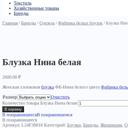
Текстиль
Хозяйственные товары
Бренды
Главная
/
Бренды
/
Одежда
/
Фабрика белых блузок
/
Блузка Нин
Блузка Нина белая
2600.00
₽
Женская хлопковая
блузка
ФБ-Нина белого цвета
Фабрика белы
Размер
Очистить
Количество товара Блузка Нина белая
В корзину
В понравившееся
В понравившемся
В понравившееся
Артикул:
L24F30016
Категорий:
Блузки
,
Бренды
,
Женщинам
,
О