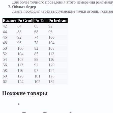
Для более точного проведения этого измерения рекоменд
Обхват бедер
Лента проходит через выступающие точки ягодиц горизо
Razmer
Po Grudi
Po Talii
Po bedram
42
84
65
92
44
88
68
96
46
92
74
100
48
96
78
104
50
100
82
108
52
104
85
112
54
108
88
116
56
112
92
120
58
116
97
124
60
120
101
128
62
124
105
132
Похожие товары