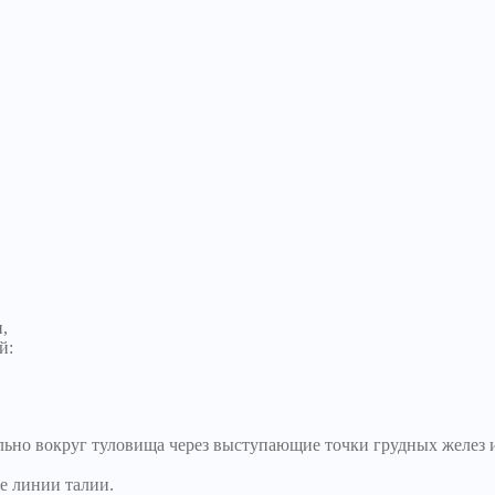
,
й:
ьно вокруг туловища через выступающие точки грудных желез и
е линии талии.