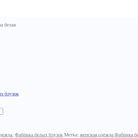
а белая
х блузок
дежда
,
Фабрика белых блузок
Метка:
женская одежда Фабрика б