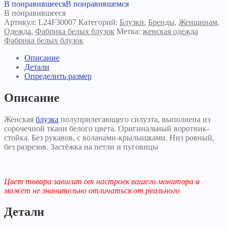
В понравившееся
В понравившемся
В понравившееся
Артикул:
L24F30007
Категорий:
Блузки
,
Бренды
,
Женщинам
,
Одежда
,
Фабрика белых блузок
Метка:
женская одежда
Фабрика белых блузок
Описание
Детали
Определить размер
Описание
Женская
блузка
полуприлегающего силуэта, выполнена из
сорочечной ткани белого цвета. Оригинальный воротник-
стойка. Без рукавов, с воланами-крылышками. Низ ровный,
без разрезов. Застёжка на петли и пуговицы
Цвет товара зависит от настроек вашего монитора и
может не значительно отличаться от реального
Детали