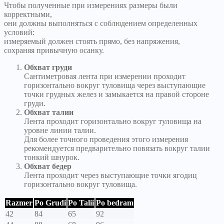
Чтобы полученные при измерениях размеры были
корректными,
они должны выполняться с соблюдением определенных
условий:
измеряемый должен стоять прямо, без напряжения,
сохраняя привычную осанку.
Обхват груди
Сантиметровая лента при измерении проходит
горизонтально вокруг туловища через выступающие
точки грудных желез и замыкается на правой стороне
груди.
Обхват талии
Лента проходит горизонтально вокруг туловища на
уровне линии талии.
Для более точного проведения этого измерения
рекомендуется предварительно повязать вокруг талии
тонкий шнурок.
Обхват бедер
Лента проходит через выступающие точки ягодиц
горизонтально вокруг туловища.
Razmer
Po Grudi
Po Talii
Po bedram
42
84
65
92