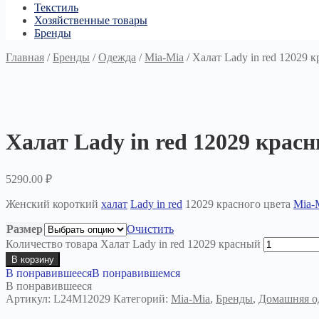
Текстиль
Хозяйственные товары
Бренды
Главная
/
Бренды
/
Одежда
/
Mia-Mia
/
Халат Lady in red 12029 
Халат Lady in red 12029 крас
5290.00
₽
Женский короткий
халат
Lady in red
12029 красного цвета
Mia-
Размер
Очистить
Количество товара Халат Lady in red 12029 красный
В корзину
В понравившееся
В понравившемся
В понравившееся
Артикул:
L24M12029
Категорий:
Mia-Mia
,
Бренды
,
Домашняя о