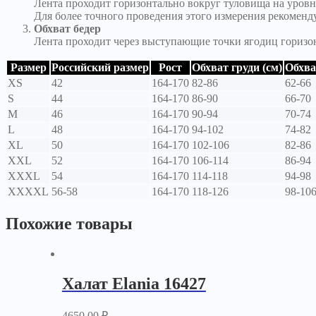
Лента проходит горизонтально вокруг туловища на уровн
Для более точного проведения этого измерения рекоменд
Обхват бедер
Лента проходит через выступающие точки ягодиц горизо
Размер
Российский размер
Рост
Обхват груди (см)
Обхва
XS
42
164-170
82-86
62-66
S
44
164-170
86-90
66-70
M
46
164-170
90-94
70-74
L
48
164-170
94-102
74-82
XL
50
164-170
102-106
82-86
XXL
52
164-170
106-114
86-94
XXXL
54
164-170
114-118
94-98
XXXXL
56-58
164-170
118-126
98-10
Похожие товары
Халат Elania 16427
4650.00
₽