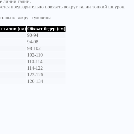
е линии талии.
уется предварительно повязать вокруг талии тонкий шнурок.
нтально вокруг туловища.
т талии (см)
Обхват бедер (см)
90-94
94-98
98-102
102-110
110-114
114-122
122-126
6
126-134