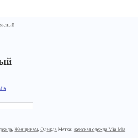
красный
ный
Mia
дежда
,
Женщинам
,
Одежда
Метка:
женская одежда Mia-Mia