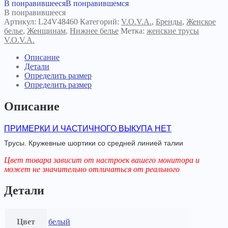
В понравившееся
В понравившемся
В понравившееся
Артикул:
L24V48460
Категорий:
V.O.V.A.
,
Бренды
,
Женское
белье
,
Женщинам
,
Нижнее белье
Метка:
женские трусы
V.O.V.A.
Описание
Детали
Определить размер
Определить размер
Описание
ПРИМЕРКИ И ЧАСТИЧНОГО ВЫКУПА НЕТ
Трусы. Кружевные шортики со средней линией талии
Цвет товара зависит от настроек вашего монитора и
может не значительно отличаться от реального
Детали
Цвет
белый