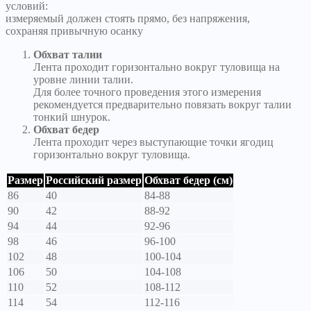
условий:
измеряемый должен стоять прямо, без напряжения,
сохраняя привычную осанку
Обхват талии
Лента проходит горизонтально вокруг туловища на
уровне линии талии.
Для более точного проведения этого измерения
рекомендуется предварительно повязать вокруг талии
тонкий шнурок.
Обхват бедер
Лента проходит через выступающие точки ягодиц
горизонтально вокруг туловища.
Размер
Российский размер
Обхват бедер (см)
86
40
84-88
90
42
88-92
94
44
92-96
98
46
96-100
102
48
100-104
106
50
104-108
110
52
108-112
114
54
112-116