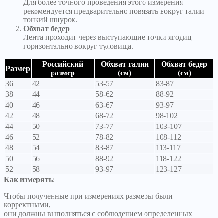
Для более точного проведения этого измерения
рекомендуется предварительно повязать вокруг талии
тонкий шнурок.
Обхват бедер
Лента проходит через выступающие точки ягодиц
горизонтально вокруг туловища.
Российский
Обхват талии
Обхват бедер
Размер
размер
(см)
(см)
36
42
53-57
83-87
38
44
58-62
88-92
40
46
63-67
93-97
42
48
68-72
98-102
44
50
73-77
103-107
46
52
78-82
108-112
48
54
83-87
113-117
50
56
88-92
118-122
52
58
93-97
123-127
Как измерять:
Чтобы полученные при измерениях размеры были
корректными,
они должны выполняться с соблюдением определенных