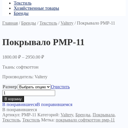
Текстиль
Хозяйственные товары
Бренды
Главная
/
Бренды
/
Текстиль
/
Valtery
/
Покрывало PМР-11
Покрывало PМР-11
1800.00
₽
–
2950.00
₽
Ткань: софткоттон
Производитель: Valtery
Размер
Очистить
Количество
товара
В корзину
Покрывало
В понравившееся
В понравившемся
PМР-11
В понравившееся
Артикул:
РМР-11
Категорий:
Valtery
,
Бренды
,
Покрывала
,
Текстиль
,
Текстиль
Метка:
покрывало софткоттон рмр-11