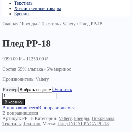
Текстиль
Хозяйственные товары
Бренды
Главная
/
Бренды
/
Текстиль
/
Valtery
/
Плед PP-18
Плед PP-18
9990.00
₽
–
11250.00
₽
Состав 55% альпака 45% меринос
Производитель: Valtery
Размер
Очистить
Количество
товара
В корзину
Плед
В понравившееся
В понравившемся
PP-
В понравившееся
18
Артикул:
PP-18
Категорий:
Valtery
,
Бренды
,
Покрывала
,
Текстиль
,
Текстиль
Метка:
Плед INCALPACA PP-18