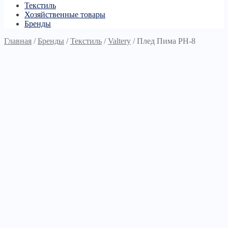
Текстиль
Хозяйственные товары
Бренды
Главная
/
Бренды
/
Текстиль
/
Valtery
/
Плед Пима РН-8