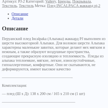
Артикул:
PJ-2
Категорий:
Valtery
,
Бренды
,
Покрывала
,
Текстиль
,
Текстиль
Метка:
Плед INCALPACA жаккард pj-2
Описание
Детали
Описание
Перуанский плед Incalpaka (Альпака) жаккард PJ выполнен из
шерсти высокогорной Альпаки. Для волокон шерсти Альпака
характерны маленькие завитки, которые делают мех мягким и
нежным, а также образуют воздушные пространства,
создающие прекрасную изоляцию и теплоемкость. Пледы из
альпака теплоемкие, мягкие, легкие, износоустойчивые,
гипоаллергенные, комфортные. Они не скатываются, не
деформируются, имеют высокое качество
——————————————————-
Комплектация:
— плед (Ш х Д): 138 х 200 см / 165 х 210 см (1 шт)
———————————————————