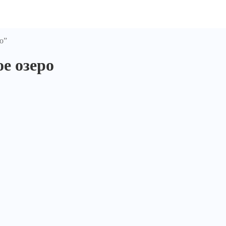
о”
е озеро