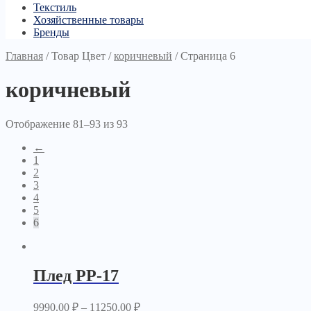
Текстиль
Хозяйственные товары
Бренды
Главная
/
Товар Цвет
/
коричневый
/
Страница 6
коричневый
Отображение 81–93 из 93
←
1
2
3
4
5
6
Плед PP-17
9990.00
₽
–
11250.00
₽