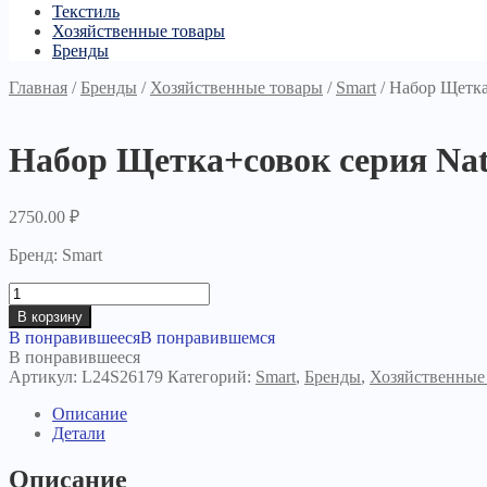
Текстиль
Хозяйственные товары
Бренды
Главная
/
Бренды
/
Хозяйственные товары
/
Smart
/
Набор Щетка
Набор Щетка+совок серия Na
2750.00
₽
Бренд: Smart
Количество
товара
В корзину
Набор
В понравившееся
В понравившемся
Щетка+совок
В понравившееся
серия
Артикул:
L24S26179
Категорий:
Smart
,
Бренды
,
Хозяйственные
Natur
Описание
Детали
Описание