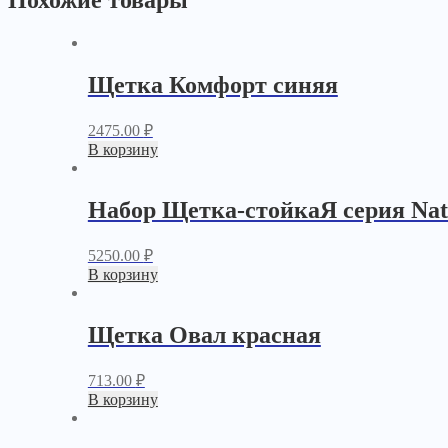
Похожие товары
Щетка Комфорт синяя
2475.00
₽
В корзину
Набор Щетка-стойкаЯ серия Nat
5250.00
₽
В корзину
Щетка Овал красная
713.00
₽
В корзину