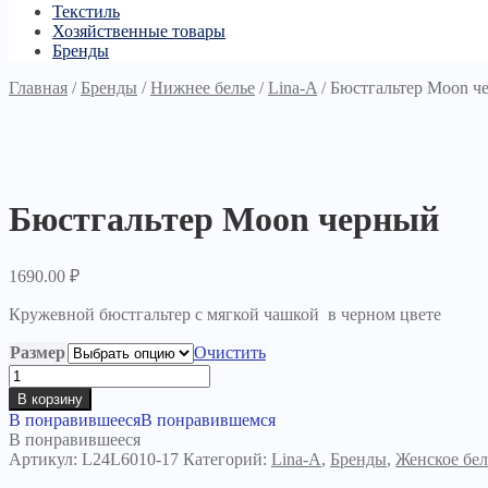
Текстиль
Хозяйственные товары
Бренды
Главная
/
Бренды
/
Нижнее белье
/
Lina-A
/
Бюстгальтер Moon ч
Бюстгальтер Moon черный
1690.00
₽
Кружевной бюстгальтер с мягкой чашкой в черном цвете
Размер
Очистить
Количество
товара
В корзину
Бюстгальтер
В понравившееся
В понравившемся
Moon
В понравившееся
черный
Артикул:
L24L6010-17
Категорий:
Lina-A
,
Бренды
,
Женское бел