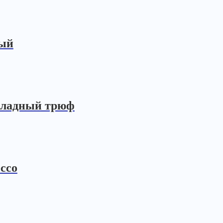
ный
оладный трюф
ссо