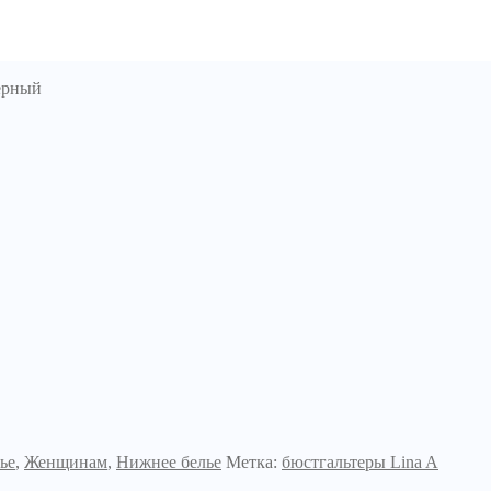
ерный
ье
,
Женщинам
,
Нижнее белье
Метка:
бюстгальтеры Lina A