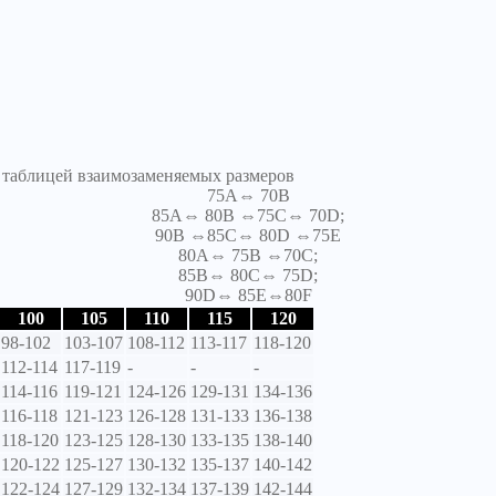
я таблицей взаимозаменяемых размеров
75A⇔ 70B
85A⇔ 80B ⇔75C⇔ 70D;
90B ⇔85C⇔ 80D ⇔75E
80A⇔ 75B ⇔70C;
85B⇔ 80C⇔ 75D;
90D⇔ 85E⇔80F
100
105
110
115
120
98-102
103-107
108-112
113-117
118-120
112-114
117-119
-
-
-
114-116
119-121
124-126
129-131
134-136
116-118
121-123
126-128
131-133
136-138
118-120
123-125
128-130
133-135
138-140
120-122
125-127
130-132
135-137
140-142
122-124
127-129
132-134
137-139
142-144