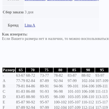
Сбор заказа
3 дня
Бренд
Lina A
Как измерять:
Если Вашего размера нет в наличии, то можно воспользоватьс
Размер
65
70
75
80
85
90
95
-
63-67
68-72
73-77
78-82
83-87
88-92
93-97
A
77-79
82-84
87-89
92-94
97-99
102-104
107-109
B
79-81
84-86
89-91
94-96
99-101
104-106
109-111
C
81-83
86-88
91-93
96-98
101-103
106-108
111-113
D
83-85
88-90
93-95
98-100
103-105
108-110
113-115
E
85-87
90-92
95-97
100-102
105-107
110-112
115-117
F
87-89
92-94
97-99
102-104
107-109
112-114
117-119