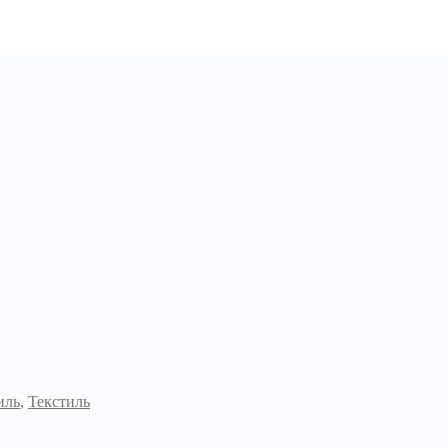
иль
,
Текстиль