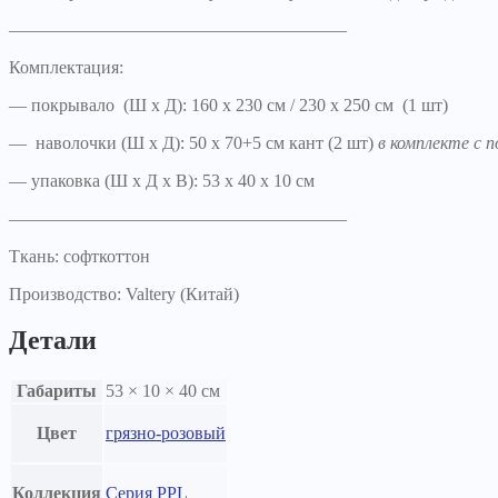
———————————————————
Комплектация:
— покрывало (Ш х Д): 160 х 230 см / 230 х 250 см (1 шт)
— наволочки (Ш х Д): 50 х 70+5 см кант (2 шт)
в комплекте с п
— упаковка (Ш х Д х В): 53 х 40 х 10 см
———————————————————
Ткань: софткоттон
Производство: Valtery (Китай)
Детали
Габариты
53 × 10 × 40 см
Цвет
грязно-розовый
Коллекция
Серия PPL