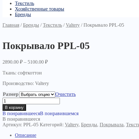
Текстиль
Хозяйственные товары
Бренды
Главная
/
Бренды
/
Текстиль
/
Valtery
/
Покрывало PPL-05
Покрывало PPL-05
2890.00
₽
–
5100.00
₽
Ткань: софткоттон
Производство: Valtery
Размер
Очистить
Количество
товара
В корзину
Покрывало
В понравившееся
В понравившемся
PPL-
В понравившееся
05
Артикул:
РPL-05
Категорий:
Valtery
,
Бренды
,
Покрывала
,
Текст
Описание