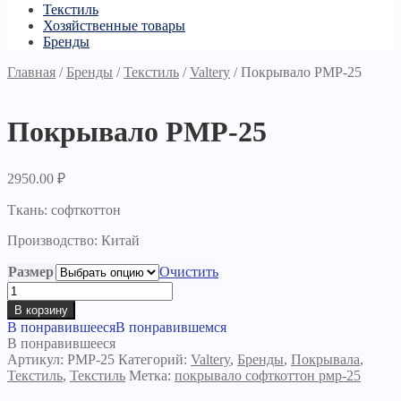
Текстиль
Хозяйственные товары
Бренды
Главная
/
Бренды
/
Текстиль
/
Valtery
/
Покрывало PМР-25
Покрывало PМР-25
2950.00
₽
Ткань: софткоттон
Производство: Китай
Размер
Очистить
Количество
товара
В корзину
Покрывало
В понравившееся
В понравившемся
PМР-25
В понравившееся
Артикул:
РМР-25
Категорий:
Valtery
,
Бренды
,
Покрывала
,
Текстиль
,
Текстиль
Метка:
покрывало софткоттон рмр-25