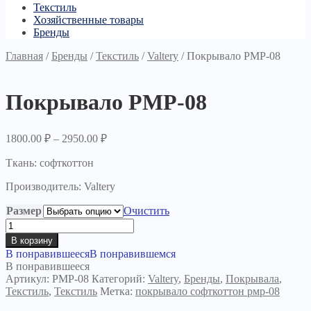
Текстиль
Хозяйственные товары
Бренды
Главная
/
Бренды
/
Текстиль
/
Valtery
/
Покрывало PМР-08
Покрывало PМР-08
1800.00
₽
–
2950.00
₽
Ткань: софткоттон
Производитель: Valtery
Размер
Очистить
Количество
товара
В корзину
Покрывало
В понравившееся
В понравившемся
PМР-08
В понравившееся
Артикул:
РМР-08
Категорий:
Valtery
,
Бренды
,
Покрывала
,
Текстиль
,
Текстиль
Метка:
покрывало софткоттон рмр-08