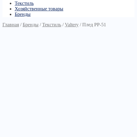
Текстиль
Хозяйственные товары
Бренды
Главная
/
Бренды
/
Текстиль
/
Valtery
/
Плед PP-51