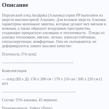
Описание
Перуанский плед Incalpaka (Альпака) серии PP выполнен из
шерсти высокогорной Альпаки. Для волокон шерсти Альпака
характерны маленькие завитки, которые делают мех мягким и
нежным, а также образуют воздушные пространства,
создающие прекрасную изоляцию и теплоемкость. Пледы из
альпака теплоемкие, мягкие, легкие, износоустойчивые,
гипоаллергенные, комфортные. Они не скатываются, не
деформируются, имеют высокое качество
Плотность 374 гр/м2
——————————————————-
Комплектация:
— плед (Ш х Д): 150 х 200 см / 170 х 210 см / 200 х 220 см (1
шт)
———————————————————
Состав: 55% альпака, 45 меринос
Производитель: Valtery (Перу)