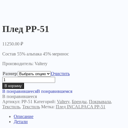
Плед PP-51
11250.00
₽
Состав 55% альпака 45% меринос
Производитель: Valtery
Размер
Очистить
Количество
товара
В корзину
Плед
В понравившееся
В понравившемся
PP-
В понравившееся
51
Артикул:
PP-51
Категорий:
Valtery
,
Бренды
,
Покрывала
,
Текстиль
,
Текстиль
Метка:
Плед INCALPACA PP-51
Описание
Детали