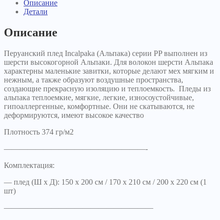
Описание
Детали
Описание
Перуанский плед Incalpaka (Альпака) серии PP выполнен из
шерсти высокогорной Альпаки. Для волокон шерсти Альпака
характерны маленькие завитки, которые делают мех мягким и
нежным, а также образуют воздушные пространства,
создающие прекрасную изоляцию и теплоемкость. Пледы из
альпака теплоемкие, мягкие, легкие, износоустойчивые,
гипоаллергенные, комфортные. Они не скатываются, не
деформируются, имеют высокое качество
Плотность 374 гр/м2
——————————————————-
Комплектация:
— плед (Ш х Д): 150 х 200 см / 170 х 210 см / 200 х 220 см (1
шт)
———————————————————