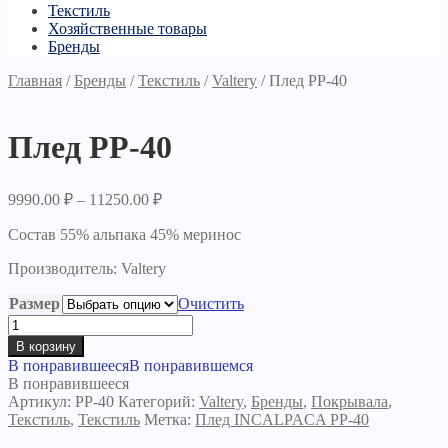
Текстиль
Хозяйственные товары
Бренды
Главная
/
Бренды
/
Текстиль
/
Valtery
/
Плед PP-40
Плед PP-40
9990.00
₽
–
11250.00
₽
Состав 55% альпака 45% меринос
Производитель: Valtery
Размер
Очистить
Количество
товара
В корзину
Плед
В понравившееся
В понравившемся
PP-
В понравившееся
40
Артикул:
PP-40
Категорий:
Valtery
,
Бренды
,
Покрывала
,
Текстиль
,
Текстиль
Метка:
Плед INCALPACA PP-40