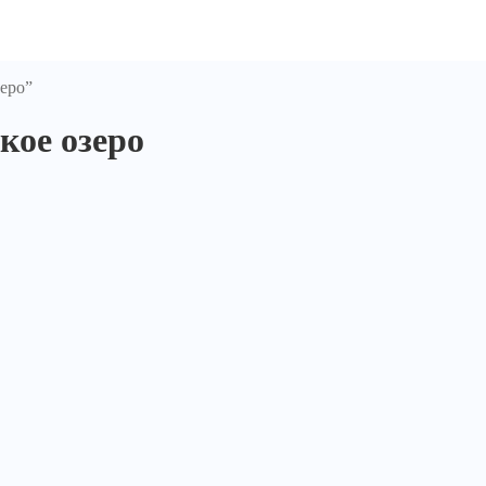
еро”
кое озеро