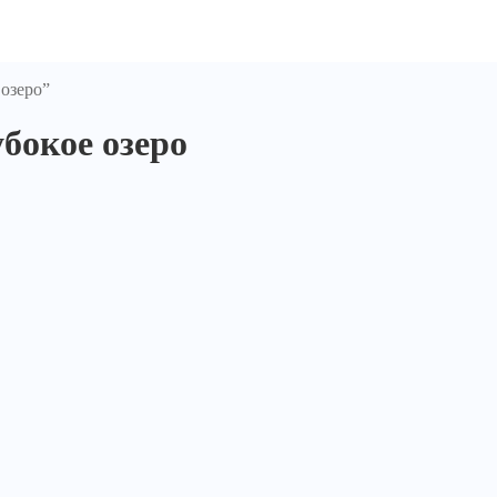
озеро”
окое озеро