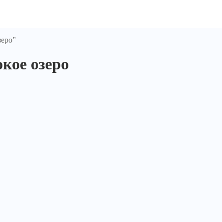
зеро”
кое озеро