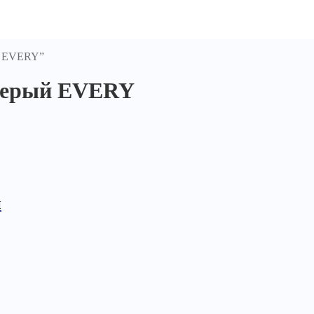
ый EVERY”
-серый EVERY
й