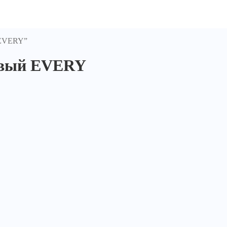
 EVERY”
зовый EVERY