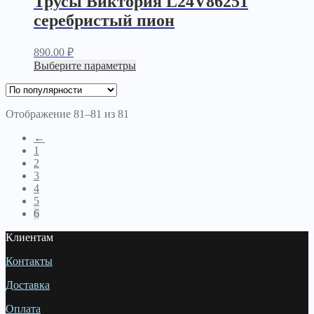
Трусы Виктория L24V86251
серебристый пион
890.00
₽
Выберите параметры
Отображение 81–81 из 81
←
1
2
3
4
5
6
Клиентам
Контакты
Доставка
Оплата