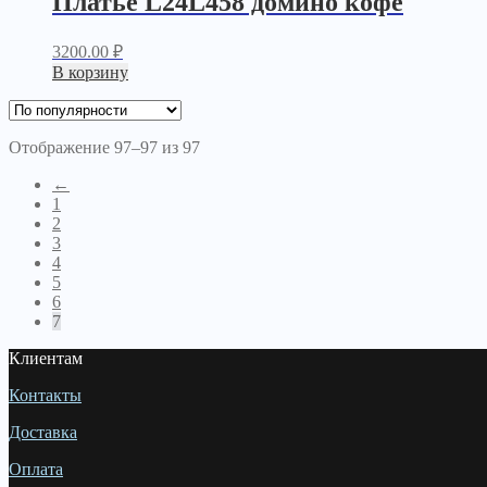
Платье L24L458 домино кофе
3200.00
₽
В корзину
Отображение 97–97 из 97
←
1
2
3
4
5
6
7
Клиентам
Контакты
Доставка
Оплата