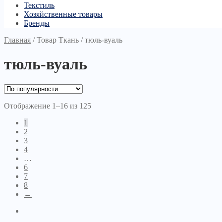
Текстиль
Хозяйственные товары
Бренды
Главная
/
Товар Ткань
/
тюль-вуаль
тюль-вуаль
Отображение 1–16 из 125
1
2
3
4
…
6
7
8
→